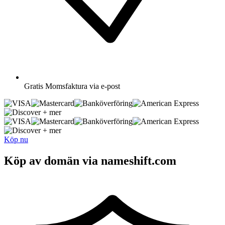
Gratis
Momsfaktura via e-post
+ mer
+ mer
Köp nu
Köp av domän via nameshift.com