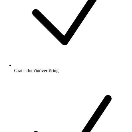
Gratis
domänöverföring